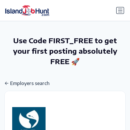
gtag('config', 'G-6R4ZN3JKKT');
Use Code FIRST_FREE to get
your first posting absolutely
FREE 🚀
Employers search