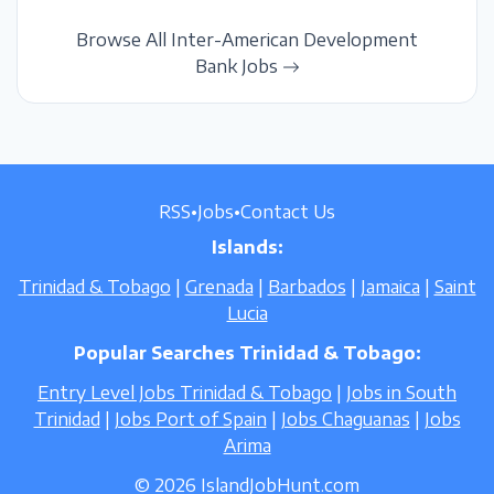
Browse All Inter-American Development
Bank Jobs
RSS
•
Jobs
•
Contact Us
Islands:
Trinidad & Tobago
|
Grenada
|
Barbados
|
Jamaica
|
Saint
Lucia
Popular Searches Trinidad & Tobago:
Entry Level Jobs Trinidad & Tobago
|
Jobs in South
Trinidad
|
Jobs Port of Spain
|
Jobs Chaguanas
|
Jobs
Arima
© 2026 IslandJobHunt.com